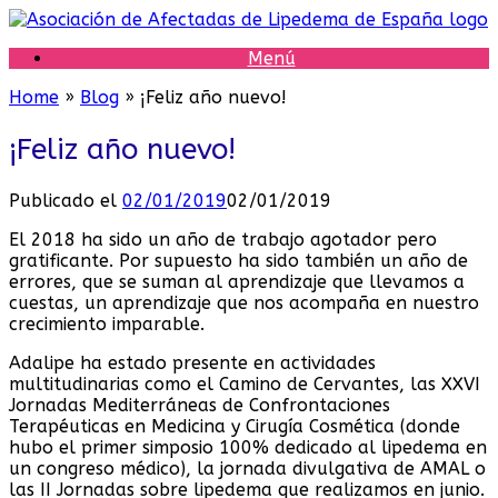
Saltar
al
Menú
contenido
Home
»
Blog
»
¡Feliz año nuevo!
¡Feliz año nuevo!
Publicado el
02/01/2019
02/01/2019
El 2018 ha sido un año de trabajo agotador pero
gratificante. Por supuesto ha sido también un año de
errores, que se suman al aprendizaje que llevamos a
cuestas, un aprendizaje que nos acompaña en nuestro
crecimiento imparable.
Adalipe ha estado presente en actividades
multitudinarias como el Camino de Cervantes, las XXVI
Jornadas Mediterráneas de Confrontaciones
Terapéuticas en Medicina y Cirugía Cosmética (donde
hubo el primer simposio 100% dedicado al lipedema en
un congreso médico), la jornada divulgativa de AMAL o
las II Jornadas sobre lipedema que realizamos en junio.