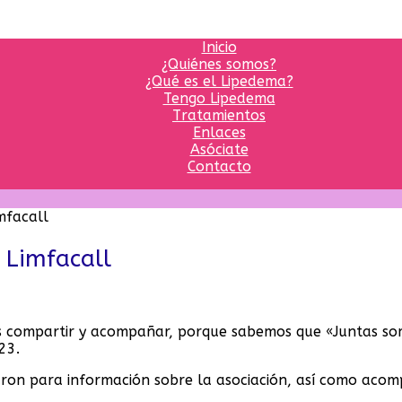
Inicio
¿Quiénes somos?
¿Qué es el Lipedema?
Tengo Lipedema
Tratamientos
Enlaces
Asóciate
Contacto
mfacall
 Limfacall
es compartir y acompañar, porque sabemos que «Juntas so
23.
on para información sobre la asociación, así como acomp