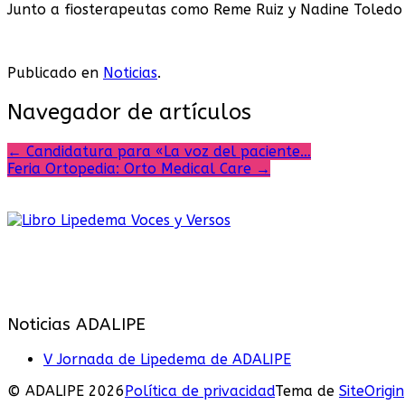
Junto a fiosterapeutas como Reme Ruiz y Nadine Toledo
Publicado en
Noticias
.
Navegador de artículos
←
Candidatura para «La voz del paciente…
Feria Ortopedia: Orto Medical Care
→
Noticias ADALIPE
V Jornada de Lipedema de ADALIPE
© ADALIPE 2026
Política de privacidad
Tema de
SiteOrigin