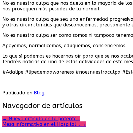
No es nuestra culpa que nos duela en la mayoría de los 
nos provoquen más pesadez de la normal.
No es nuestra culpa que sea una enfermedad progresiva
y otras circunstancias que desconocemos, precisamente en
No es nuestra culpa ser como somos ni tampoco tenemos
Apoyemos, normalicemos, eduquemos, concienciemos.
Lo que sí podemos es hacernos oír para que se nos aca
tendréis noticias de una de estas actividades de este mes
#Adalipe #lipedemaawareness #noesnuestraculpa #Est
Publicado en
Blog
.
Navegador de artículos
←
Nuevo artículo en la potente…
Mesa informativa en el Hospital…
→