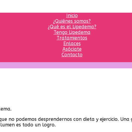
Inicio
¿Quiénes somos?
¿Qué es el Lipedema?
Tengo Lipedema
Tratamientos
Enlaces
Asóciate
Contacto
dema.
que no podemos desprendernos con dieta y ejercicio. Una 
volumen es todo un logro.